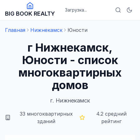
Загрузка...
BIG BOOK REALTY
Главная
Нижнекамск
Юности
г Нижнекамск,
Юности - список
многоквартирных
домов
г.
Нижнекамск
33
многоквартирных
4.2
средний
зданий
рейтинг