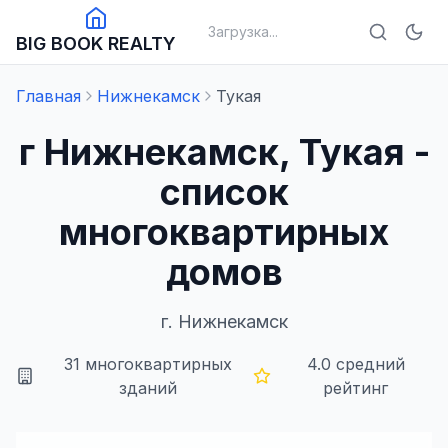
Загрузка...
BIG BOOK REALTY
Главная
Нижнекамск
Тукая
г Нижнекамск, Тукая -
список
многоквартирных
домов
г.
Нижнекамск
31
многоквартирных
4.0
средний
зданий
рейтинг