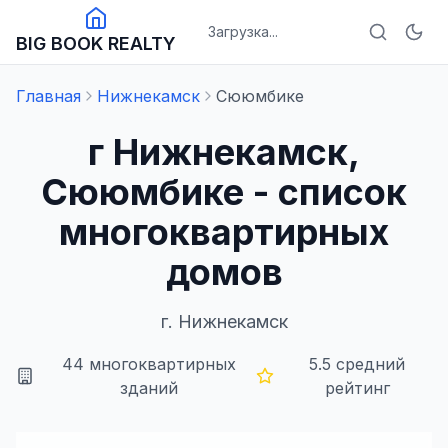
Загрузка...
BIG BOOK REALTY
Главная
Нижнекамск
Сююмбике
г Нижнекамск,
Сююмбике - список
многоквартирных
домов
г.
Нижнекамск
44
многоквартирных
5.5
средний
зданий
рейтинг