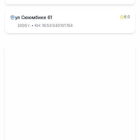
6.0
ул Сююмбике 61
2000 г.
• КН: 16:53:040101:154