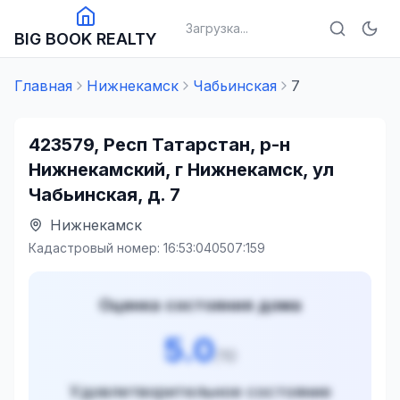
Загрузка...
BIG BOOK REALTY
Главная
Нижнекамск
Чабьинская
7
423579, Респ Татарстан, р-н
Нижнекамский, г Нижнекамск, ул
Чабьинская, д. 7
Нижнекамск
Кадастровый номер:
16:53:040507:159
Оценка состояния дома
5.0
/10
Удовлетворительное состояние