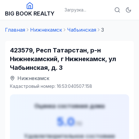
Загрузка...
BIG BOOK REALTY
Главная
Нижнекамск
Чабьинская
3
423579, Респ Татарстан, р-н
Нижнекамский, г Нижнекамск, ул
Чабьинская, д. 3
Нижнекамск
Кадастровый номер:
16:53:040507:158
Оценка состояния дома
5.0
/10
Удовлетворительное состояние