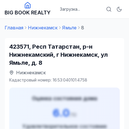
Загрузка...
BIG BOOK REALTY
Главная
Нижнекамск
Ямьле
8
423571, Респ Татарстан, р-н
Нижнекамский, г Нижнекамск, ул
Ямьле, д. 8
Нижнекамск
Кадастровый номер:
16:53:040101:4758
Оценка состояния дома
6.0
/10
Удовлетворительное состояние