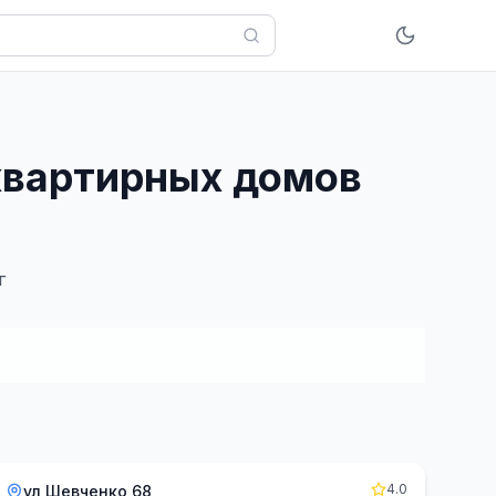
оквартирных домов
г
4.0
ул Шевченко 68